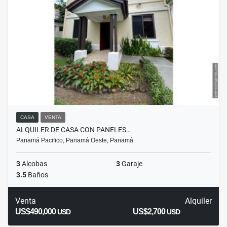
CASA
VENTA
ALQUILER DE CASA CON PANELES…
Panamá Pacifico, Panamá Oeste, Panamá
3
Alcobas
3
Garaje
3.5
Baños
Venta
Alquiler
US$490,000
US$2,700
USD
USD