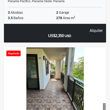
Panamá Pacifico, Panamá Oeste, Panamá
3
Alcobas
2
Garaje
2
3.5
Baños
278
Área m
Alquiler
US$2,350
USD
Alquilado