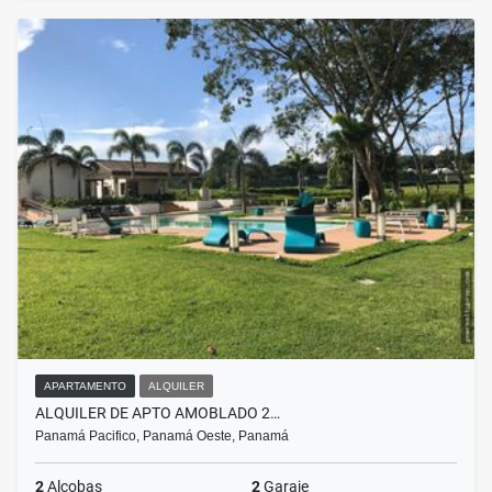
APARTAMENTO
ALQUILER
ALQUILER DE APTO AMOBLADO 2…
Panamá Pacifico, Panamá Oeste, Panamá
2
Alcobas
2
Garaje