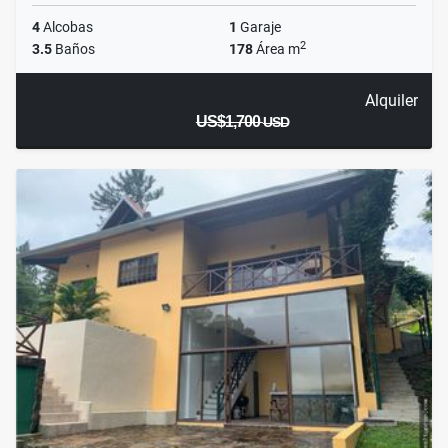
4
Alcobas
1
Garaje
2
3.5
Baños
178
Área m
Alquiler
US$1,700
USD