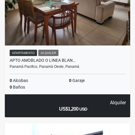
APARTAMENTO
ALQUILER
APTO AMOBLADO O LINEA BLAN…
Panamá Pacifico, Panamá Oeste, Panamá
0
Alcobas
0
Garaje
0
Baños
Alquiler
US$1,200
USD