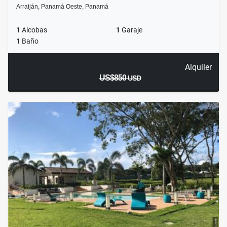
Arraiján, Panamá Oeste, Panamá
1
Alcobas
1
Garaje
1
Baño
Alquiler
US$850
USD