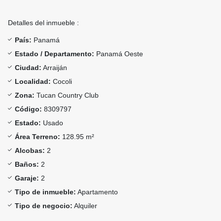
Detalles del inmueble :
País:
Panamá
Estado / Departamento:
Panamá Oeste
Ciudad:
Arraiján
Localidad:
Cocoli
Zona:
Tucan Country Club
Código:
8309797
Estado:
Usado
Área Terreno:
128.95 m²
Alcobas:
2
Baños:
2
Garaje:
2
Tipo de inmueble:
Apartamento
Tipo de negocio:
Alquiler