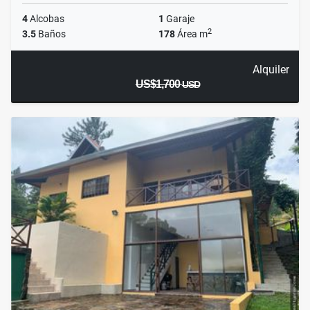
4
Alcobas
1
Garaje
2
3.5
Baños
178
Área m
Alquiler
US$1,700
USD