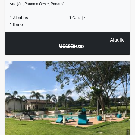
Arraiján, Panamá Oeste, Panamá
1
Alcobas
1
Garaje
1
Baño
Alquiler
US$850
USD