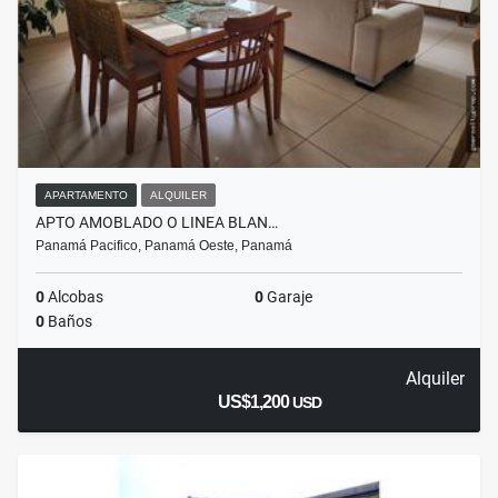
APARTAMENTO
ALQUILER
APTO AMOBLADO O LINEA BLAN…
Panamá Pacifico, Panamá Oeste, Panamá
0
Alcobas
0
Garaje
0
Baños
Alquiler
US$1,200
USD