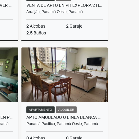
VENTA DE APARTAMENTO PH RIVER VALLEY 2 REC - PANAMA PACÍFICO
VENTA DE APTO EN PH EXPLORA 2 HAB + AMPLIA TERRAZA - PANAMÁ PACIFICO
Arraiján, Panamá Oeste, Panamá
2
Alcobas
2
Garaje
2.5
Baños
Venta
Venta
US$330,000
APARTAMENTO
ALQUILER
ALQUILER DE CASA AMOBLADA EN PH PALMIA - PANAMÁ PACIFICO
APTO AMOBLADO O LINEA BLANCA EN PH MADEIRA- PANAMÁ PACIFICO
anamá
Panamá Pacifico, Panamá Oeste, Panamá
0
Alcobas
0
Garaje