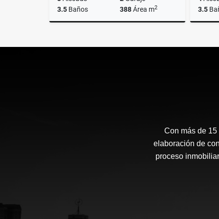
2
3.5
Baños
388
Área m
3.5
Ba
Venta
Alquiler
US$580,000
US$2,800
Con más de 15 a
elaboración de con
proceso inmobiliar