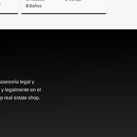
2
0
Baños
lquiler
Alquiler
US$1,200
asesoría legal y
 y legalmente en el
p real estate shop.