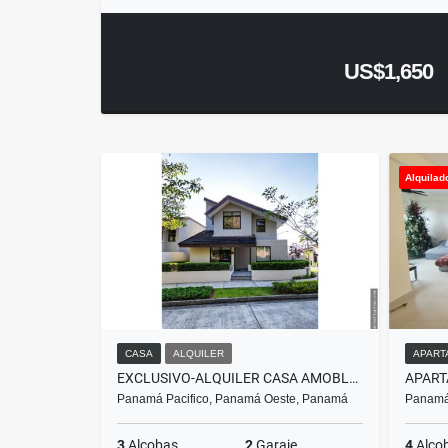
US$1,650
Alquilad
CASA
ALQUILER
APART
EXCLUSIVO-ALQUILER CASA AMOBLADA O LB EN PH NATIVA - PANAMÁ PACIFICO
Panamá Pacifico, Panamá Oeste, Panamá
Panamá
3
Alcobas
2
Garaje
4
Alco