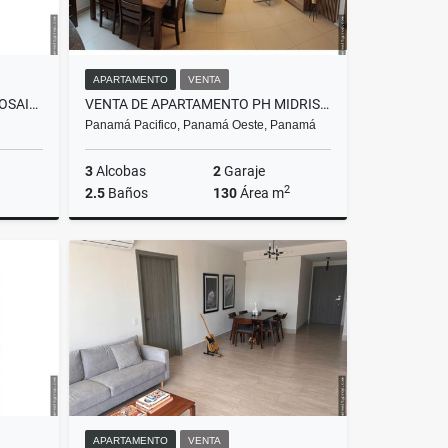
APARTAMENTO
VENTA
VENTA DE APARTAMENTO PH MOSAIC 1 RECAMARA - PANAMA PACÍFICO
VENTA DE APARTAMENTO PH MIDRISE 3 REC + DEP + 2 PARK- PANAMA PACÍFICO
Panamá Pacifico, Panamá Oeste, Panamá
3
Alcobas
2
Garaje
2
2.5
Baños
130
Área m
Venta
Venta
US$225,000
APARTAMENTO
VENTA