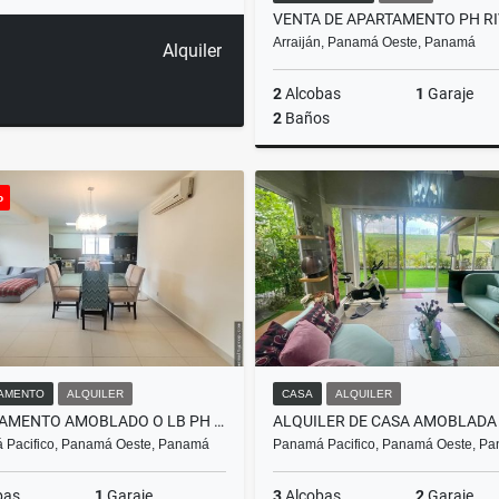
Arraiján, Panamá Oeste, Panamá
Alquiler
2
Alcobas
1
Garaje
2
Baños
o
US$230,000
AMENTO
ALQUILER
CASA
ALQUILER
APARTAMENTO AMOBLADO O LB PH RIVER VALLEY - PANAMÁ PACIFICO
 Pacifico, Panamá Oeste, Panamá
Panamá Pacifico, Panamá Oeste, P
bas
1
Garaje
3
Alcobas
2
Garaje