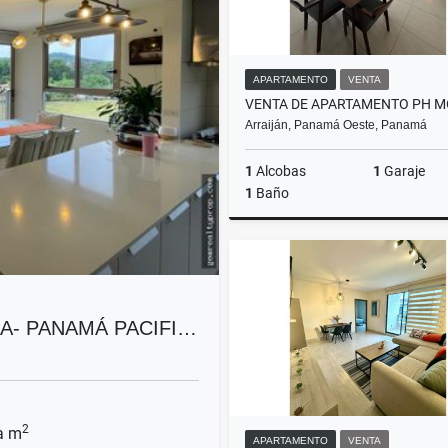
APARTAMENTO
VENTA
Arraiján, Panamá Oeste, Panamá
1
Alcobas
1
Garaje
1
Baño
US$150,000
A- PANAMÁ PACIFI…
2
a m
APARTAMENTO
VENTA