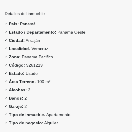
Detalles del inmueble :
País:
Panamá
Estado / Departamento:
Panamá Oeste
Ciudad:
Arraiján
Localidad:
Veracruz
Zona:
Panama Pacifico
Código:
9261219
Estado:
Usado
Área Terreno:
100 m²
Alcobas:
2
Baños:
2
Garaje:
2
Tipo de inmueble:
Apartamento
Tipo de negocio:
Alquiler