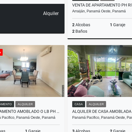
Arraiján, Panamá Oeste, Panamá
Alquiler
2
Alcobas
1
Garaje
2
Baños
o
US$230,000
AMENTO
ALQUILER
CASA
ALQUILER
APARTAMENTO AMOBLADO O LB PH RIVER VALLEY - PANAMÁ PACIFICO
 Pacifico, Panamá Oeste, Panamá
Panamá Pacifico, Panamá Oeste, P
bas
1
Garaje
3
Alcobas
2
Garaje