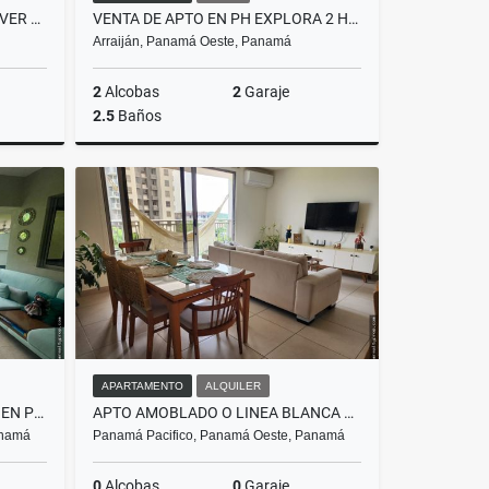
VENTA DE APARTAMENTO PH RIVER VALLEY 2 REC - PANAMA PACÍFICO
VENTA DE APTO EN PH EXPLORA 2 HAB + AMPLIA TERRAZA - PANAMÁ PACIFICO
Arraiján, Panamá Oeste, Panamá
2
Alcobas
2
Garaje
2.5
Baños
Venta
Venta
US$330,000
APARTAMENTO
ALQUILER
ALQUILER DE CASA AMOBLADA EN PH PALMIA - PANAMÁ PACIFICO
APTO AMOBLADO O LINEA BLANCA EN PH MADEIRA- PANAMÁ PACIFICO
anamá
Panamá Pacifico, Panamá Oeste, Panamá
0
Alcobas
0
Garaje