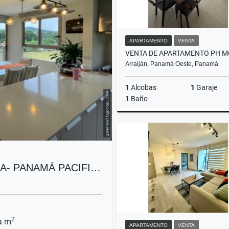
APARTAMENTO
VENTA
Arraiján, Panamá Oeste, Panamá
1
Alcobas
1
Garaje
1
Baño
US$150,000
A- PANAMÁ PACIFI…
2
a m
APARTAMENTO
VENTA