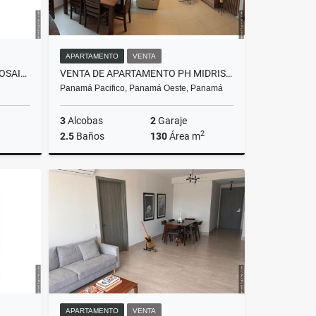
APARTAMENTO
VENTA
VENTA DE APARTAMENTO PH MOSAIC 1 RECAMARA - PANAMA PACÍFICO
VENTA DE APARTAMENTO PH MIDRISE 3 REC + DEP + 2 PARK- PANAMA PACÍFICO
Panamá Pacifico, Panamá Oeste, Panamá
3
Alcobas
2
Garaje
2
2.5
Baños
130
Área m
Venta
Venta
US$225,000
APARTAMENTO
VENTA