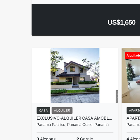
US$1,650
Alquilad
CASA
ALQUILER
APART
EXCLUSIVO-ALQUILER CASA AMOBLADA O LB EN PH NATIVA - PANAMÁ PACIFICO
Panamá Pacifico, Panamá Oeste, Panamá
Panamá
3
Alcobas
2
Garaje
4
Alco