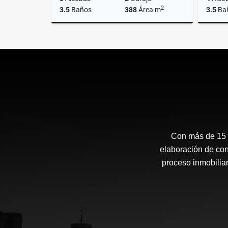
2
3.5
Baños
388
Área m
3.5
Ba
Venta
Alquiler
US$580,000
US$2,800
Con más de 15 a
elaboración de con
proceso inmobiliar