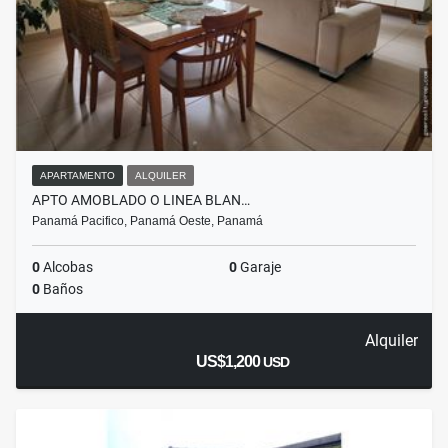
APARTAMENTO
ALQUILER
APTO AMOBLADO O LINEA BLAN…
Panamá Pacifico, Panamá Oeste, Panamá
0
Alcobas
0
Garaje
0
Baños
Alquiler
US$1,200
USD