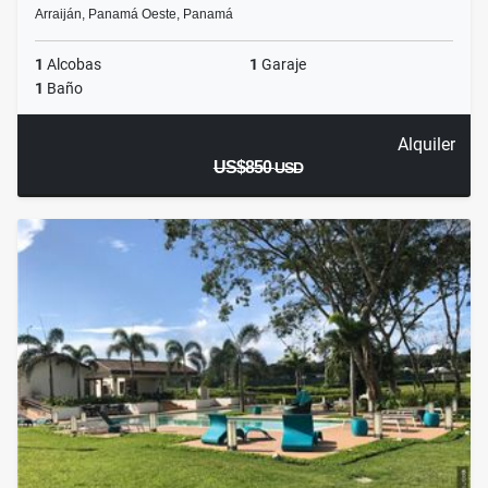
Arraiján, Panamá Oeste, Panamá
1
Alcobas
1
Garaje
1
Baño
Alquiler
US$850
USD