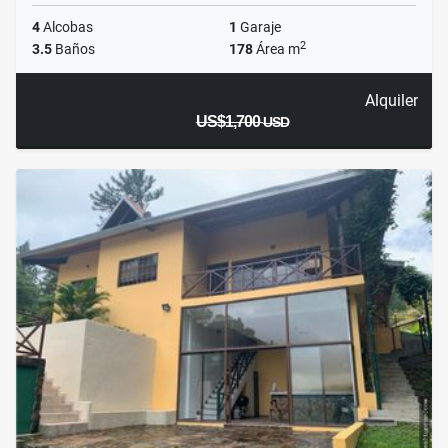
4
Alcobas
1
Garaje
2
3.5
Baños
178
Área m
Alquiler
US$1,700
USD