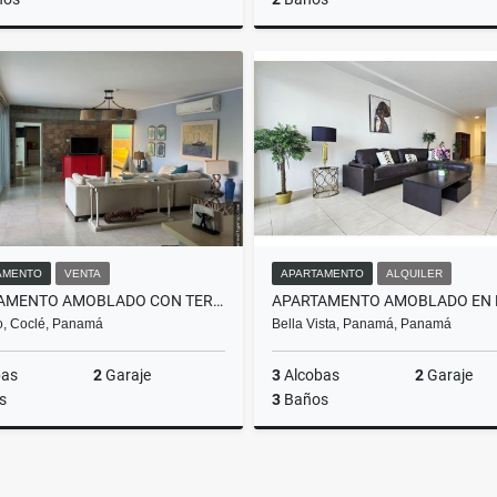
Alquiler
US$1,350
US$
AMENTO
VENTA
APARTAMENTO
ALQUILER
APARTAMENTO AMOBLADO CON TERRAZA EN PH BIAJO CLUB, COCLÉ
o, Coclé, Panamá
Bella Vista, Panamá, Panamá
bas
2
Garaje
3
Alcobas
2
Garaje
s
3
Baños
Venta
US$450,000
U