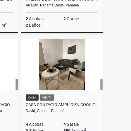
Arraiján, Panamá Oeste, Panamá
2
Alcobas
2
Garaje
2
a m
2
Baños
Venta
Venta
310,000
US$230,000
CASA
VENTA
CASA UNIFAMILIAR EN URBANIZACION LAS AMERICAS, TOCUMEN
CASA CON PATIO AMPLIO EN COQUITO HILLS, DAVID, CHIRIQUÍ
má
David, Chiriquí, Panamá
4
Alcobas
4
Garaje
2
3.5
Baños
359
Área m