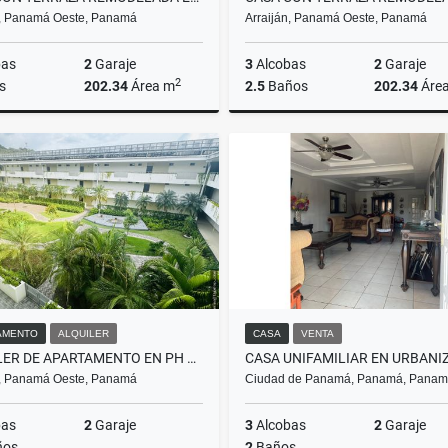
n, Panamá Oeste, Panamá
Arraiján, Panamá Oeste, Panamá
bas
2
Garaje
3
Alcobas
2
Garaje
2
s
202.34
Área m
2.5
Baños
202.34
Áre
Alquiler
US$1,700
US$
AMENTO
ALQUILER
CASA
VENTA
ALQUILER DE APARTAMENTO EN PH SOLEO, PANAMÁ PACÍFICO
n, Panamá Oeste, Panamá
Ciudad de Panamá, Panamá, Pana
bas
2
Garaje
3
Alcobas
2
Garaje
ños
2
Baños