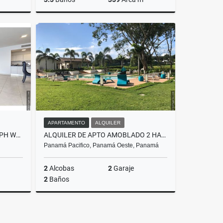
Venta
Venta
145,000
US$250,000
APARTAMENTO
ALQUILER
APARTAMENTO AMOBLADO EN PH WATERS ON THE BAY, AVENIDA BALBOA
ALQUILER DE APTO AMOBLADO 2 HAB PH RIVER VALLEY, PANAMÁ PACIFICO
Panamá Pacifico, Panamá Oeste, Panamá
2
Alcobas
2
Garaje
2
Baños
Alquiler
Alquiler
S$2,500
US$1,500