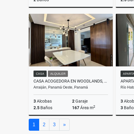
Alquiler
US$1,500
CASA
ALQUILER
APART
CASA ACOGEDORA EN WOODLANDS, PANAMÁ PACÍFICO
Arraiján, Panamá Oeste, Panamá
Río Hat
3
Alcobas
2
Garaje
3
Alco
2
2.5
Baños
167
Área m
3
Baño
Alquiler
Siguiente
1
2
3
»
US$1,800