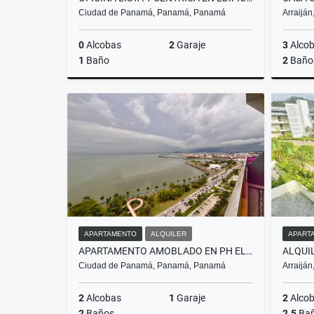
Ciudad de Panamá, Panamá, Panamá
Arraijá
0
Alcobas
2
Garaje
3
Alco
1
Baño
2
Baño
Alquiler
US$1,000
APARTAMENTO
ALQUILER
APART
APARTAMENTO AMOBLADO EN PH ELEMENT, AVENIDA BALBOA
Ciudad de Panamá, Panamá, Panamá
Arraijá
2
Alcobas
1
Garaje
2
Alco
2
Baños
2.5
Ba