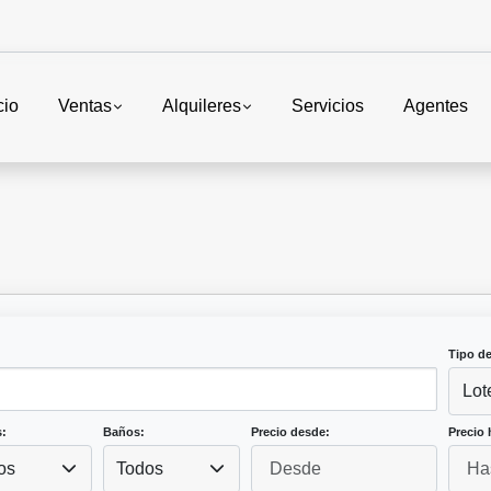
cio
Ventas
Alquileres
Servicios
Agentes
Tipo d
Lot
:
Baños:
Precio desde:
Precio 
os
Todos