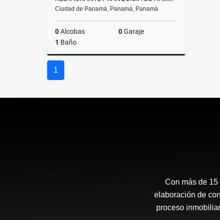
Ciudad de Panamá, Panamá, Panamá
0
Alcobas
0
Garaje
1
Baño
Venta
1
US$150,000
Con más de 15 a
elaboración de con
proceso inmobiliar