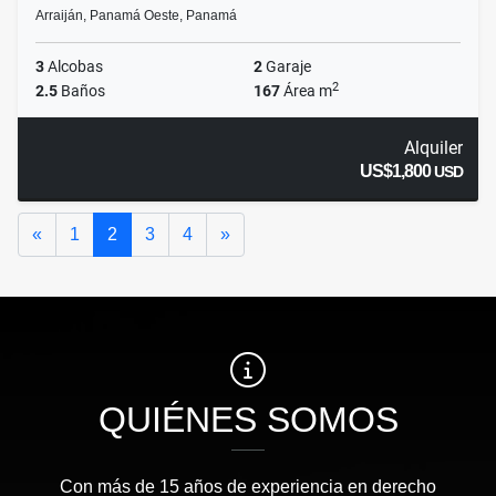
Arraiján, Panamá Oeste, Panamá
3
Alcobas
2
Garaje
2
2.5
Baños
167
Área m
Alquiler
US$1,800
USD
Anterior
Siguiente
«
1
2
3
4
»
QUIÉNES SOMOS
Con más de 15 años de experiencia en derecho