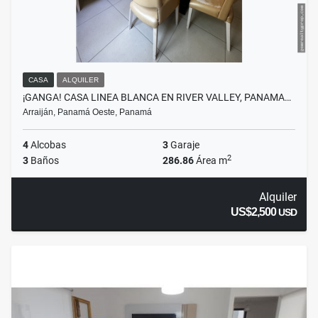
CASA
ALQUILER
¡GANGA! CASA LINEA BLANCA EN RIVER VALLEY, PANAMA…
Arraiján, Panamá Oeste, Panamá
4
Alcobas
3
Garaje
2
3
Baños
286.86
Área m
Alquiler
US$2,500
USD